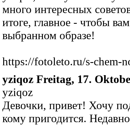
много интересных совето
итоге, главное - чтобы ва
выбранном образе!
https://fotoleto.ru/s-chem-n
yziqoz
Freitag, 17. Oktob
yziqoz
Девочки, привет! Хочу по
кому пригодится. Недавн